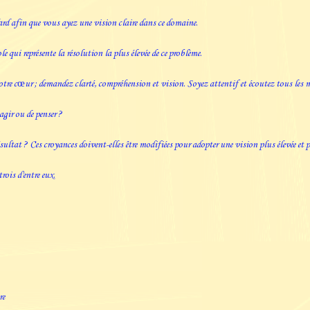
rd afin que vous ayez une vision claire dans ce domaine.
e qui représente la résolution la plus élevée de ce problème.
tre cœur ; demandez clarté, compréhension et vision. Soyez attentif et écoutez tous les m
agir ou de penser ?
ultat ? Ces croyances doivent-elles être modifiées pour adopter une vision plus élevée et 
ois d'entre eux.
re