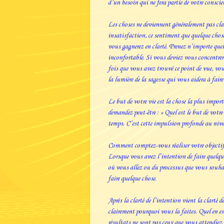
d’un besoin qui ne fera partie de votre conscie
Les choses ne deviennent généralement pas clai
insatisfaction, ce sentiment que quelque chose
vous gagnerez en clarté. Prenez n’importe quel
inconfortable. Si vous deviez vous concentrer 
fois que vous avez trouvé ce point de vue, vous
la lumière de la sagesse qui vous aidera à faire 
Le but de votre vie est la chose la plus import
demandez peut-être : « Quel est le but de votre
temps. C’est cette impulsion profonde au nivea
Comment comptez-vous réaliser votre objectif d
Lorsque vous avez l’intention de faire quelque
où vous allez ou du processus que vous souhai
faire quelque chose.
Après la clarté de l’intention vient la clarté
clairement pourquoi vous la faites. Quel en es
résultats ne sont pas ceux que vous attendiez.