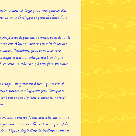
votre vision est large, plus vous pouvez être
ouvez-vous développer ce genre de clarté dans
 perspective de plusieurs années, voire de toute
nt présent. Vous n’avez pas besoin de savoir
ous aurez. Cependant, plus vous avez une
ez acquérir une nouvelle perspective de qui
udes et certains schémas. Chaque fois que vous
re image. Imaginez un bateau qui essaie de
 pas le bateau et n’agissent pas. Lorsque le
vent pas ce qui s’y trouve, alors ils ne font
ir.
 processus perceptif, une nouvelle idée ou une
e que vous avez actuellement ne va pas. Cela
ion. Il peut s’agir d’un désir, d’une envie ou