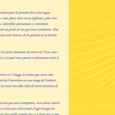
entez pour la première fois cette vague
serez précis dans votre expérience, plus vite
e. Identifiez précisément ce sentiment
rouver un point de vue qui vous convienne. Une
ous avez besoin, de la patience de rechercher
us les autres domaines de votre vie. Vous vous
oie, ce à quoi vous pensez et fantasmez tout le
tion est l’image, la vision que vous créez.
té de l’intention est une image de l’endroit
u avoir une idée claire de votre intention de
’action que vous entreprenez, vous devez savoir
 n’étiez pas clair avant d’agir lorsque les
us êtes rendu compte que ce n’était pas ce que