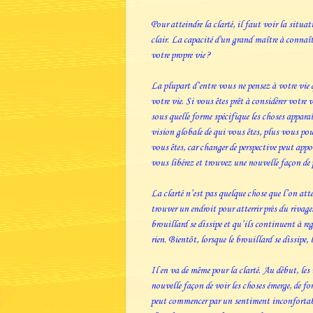
Pour atteindre la clarté, il faut voir la situa
clair. La capacité d'un grand maître à connaît
votre propre vie ?
La plupart d’entre vous ne pensez à votre vie q
votre vie. Si vous êtes prêt à considérer vot
sous quelle forme spécifique les choses appara
vision globale de qui vous êtes, plus vous pouv
vous êtes, car changer de perspective peut appo
vous libérez et trouvez une nouvelle façon de 
La clarté n’est pas quelque chose que l’on at
trouver un endroit pour atterrir près du rivage
brouillard se dissipe et qu’ils continuent à re
rien. Bientôt, lorsque le brouillard se dissipe,
Il en va de même pour la clarté. Au début, les 
nouvelle façon de voir les choses émerge, de 
peut commencer par un sentiment inconfortable,