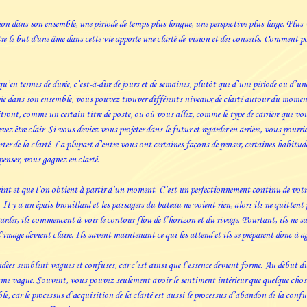
tion dans son ensemble, une période de temps plus longue, une perspective plus large. Plus 
re le but d'une âme dans cette vie apporte une clarté de vision et des conseils. Comment p
u’en termes de durée, c’est-à-dire de jours et de semaines, plutôt que d’une période ou d’une
re vie dans son ensemble, vous pouvez trouver différents niveaux de clarté autour du mome
îtront, comme un certain titre de poste, ou où vous allez, comme le type de carrière que v
ez être clair. Si vous deviez vous projeter dans le futur et regarder en arrière, vous pourri
rter de la clarté. La plupart d’entre vous ont certaines façons de penser, certaines habit
penser, vous gagnez en clarté.
teint et que l’on obtient à partir d’un moment. C’est un perfectionnement continu de vot
. Il y a un épais brouillard et les passagers du bateau ne voient rien, alors ils ne quittent
garder, ils commencent à voir le contour flou de l’horizon et du rivage. Pourtant, ils ne sa
 l’image devient claire. Ils savent maintenant ce qui les attend et ils se préparent donc à ag
idées semblent vagues et confuses, car c’est ainsi que l’essence devient forme. Au début du
forme vague. Souvent, vous pouvez seulement avoir le sentiment intérieur que quelque chos
 car le processus d’acquisition de la clarté est aussi le processus d’abandon de la confus