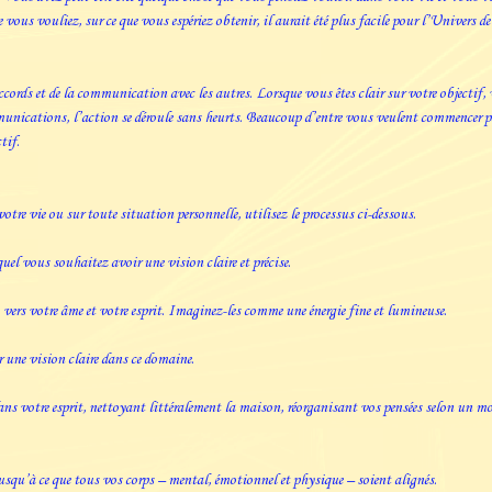
e vous vouliez, sur ce que vous espériez obtenir, il aurait été plus facile pour l’Univers de
accords et de la communication avec les autres. Lorsque vous êtes clair sur votre objectif
unications, l’action se déroule sans heurts. Beaucoup d’entre vous veulent commencer par 
tif.
votre vie ou sur toute situation personnelle, utilisez le processus ci-dessous.
el vous souhaitez avoir une vision claire et précise.
vers votre âme et votre esprit. Imaginez-les comme une énergie fine et lumineuse.
 une vision claire dans ce domaine.
ans votre esprit, nettoyant littéralement la maison, réorganisant vos pensées selon un mod
 jusqu’à ce que tous vos corps – mental, émotionnel et physique – soient alignés.