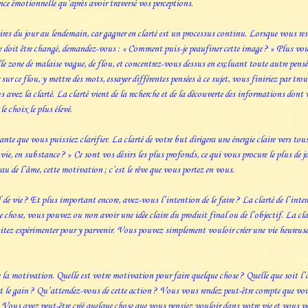
nce émotionnelle qu’après avoir traversé vos perceptions.
res du jour au lendemain, car gagner en clarté est un processus continu. Lorsque vous ress
 doit être changé, demandez-vous : « Comment puis-je peaufiner cette image ? » Plus vous 
le zone de malaise vague, de flou, et concentrez-vous dessus en excluant toute autre pensé
sur ce flou, y mettre des mots, essayer différentes pensées à ce sujet, vous finiriez par t
 avez la clarté. La clarté vient de la recherche et de la découverte des informations dont v
le choix le plus élevé.
ante que vous puissiez clarifier. La clarté de votre but dirigera une énergie claire vers to
 vie, en substance ? » Ce sont vos désirs les plus profonds, ce qui vous procure le plus de j
u de l’âme, cette motivation ; c’est le rêve que vous portez en vous.
e vie ? Et plus important encore, avez-vous l’intention de le faire ? La clarté de l’inten
 chose, vous pouvez ou non avoir une idée claire du produit final ou de l’objectif. La clar
tez expérimenter pour y parvenir. Vous pouvez simplement vouloir créer une vie heureuse o
 de la motivation. Quelle est votre motivation pour faire quelque chose ? Quelle que soit l
t le gain ? Qu’attendez-vous de cette action ? Vous vous rendez peut-être compte que vous
 Vous avez peut-être créé quelque chose que vous pensiez vouloir dans votre vie et vous vo