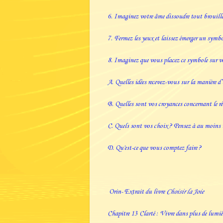
6. Imaginez votre âme dissoudre tout brouilla
7. Fermez les yeux et laissez émerger un symbol
8. Imaginez que vous placez ce symbole sur vo
A. Quelles idées recevez-vous sur la manière d’
B. Quelles sont vos croyances concernant le rés
C. Quels sont vos choix ? Pensez à au moins tr
D. Qu'est-ce que vous comptez faire ?
Orin- Extrait du livre
Choisir la Joie
Chapitre 13 Clarté : Vivre dans plus de lumiè